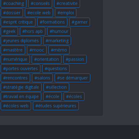
coaching
conseils
creativite
dossier
ecole web
emploi
esprit critique
formations
gamer
geek
hors apb
humour
jeunes diplomés
marketing
mastère
mooc
mémo
numérique
orientation
passion
portes ouvertes
questions
rencontres
salons
se démarquer
stratégie digitale
sélection
travail en équipe
école
écoles
écoles web
études supérieures