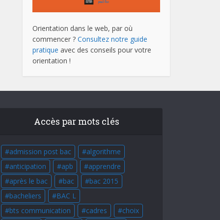
Orientation dans le web, par où
commencer ?
Consultez notre guide
pratique
avec des conseils pour votre
orientation !
Accès par mots clés
admission post bac
algorithme
anticipation
apb
apprendre
après le bac
bac
bac 2015
bacheliers
BAC L
bts communication
cadres
choix