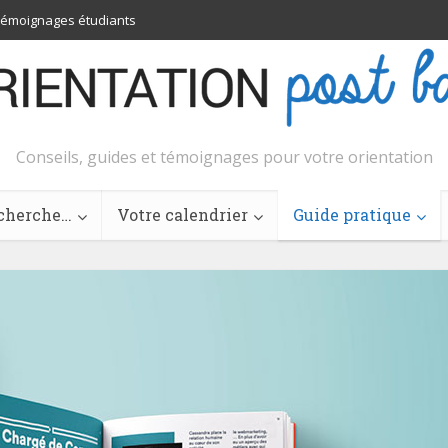
émoignages étudiants
Conseils, guides et témoignages pour votre orientation
cherche…
Votre calendrier
Guide pratique