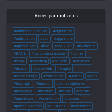
Accès par mots clés
admission post bac
algorithme
anticipation
apb
apprendre
après le bac
bac
bac 2015
bacheliers
BAC L
bts communication
cadres
choix
coaching
conseils
creativite
dossier
ecole web
emploi
esprit critique
formations
gamer
geek
hors apb
humour
jeunes diplomés
marketing
mastère
mooc
mémo
numérique
orientation
passion
portes ouvertes
questions
rencontres