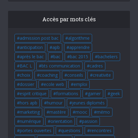
Accès par mots clés
admission post bac
algorithme
anticipation
apb
apprendre
après le bac
bac
bac 2015
bacheliers
BAC L
bts communication
cadres
choix
coaching
conseils
creativite
dossier
ecole web
emploi
esprit critique
formations
gamer
geek
hors apb
humour
jeunes diplomés
marketing
mastère
mooc
mémo
numérique
orientation
passion
portes ouvertes
questions
rencontres