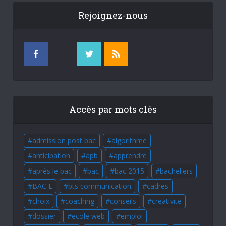
Rejoignez-nous
Accès par mots clés
admission post bac
algorithme
anticipation
apb
apprendre
après le bac
bac
bac 2015
bacheliers
BAC L
bts communication
cadres
choix
coaching
conseils
creativite
dossier
ecole web
emploi